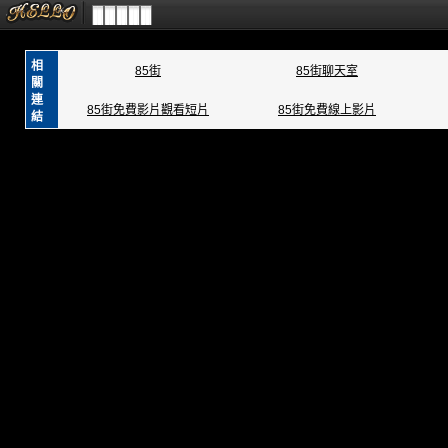
相
85街
85街聊天室
關
連
85街免費影片觀看短片
85街免費線上影片
結