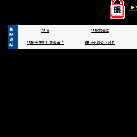
相
85街
85街聊天室
關
連
85街免費影片觀看短片
85街免費線上影片
結